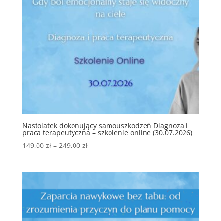
Nastolatek dokonujący samouszkodzeń Diagnoza i
praca terapeutyczna – szkolenie online (30.07.2026)
Zakres
149,00
zł
–
249,00
zł
cen:
od
149,00 zł
do
249,00 zł