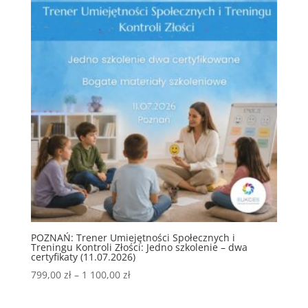
do
1
100,00 zł
POZNAŃ: Trener Umiejętności Społecznych i
Treningu Kontroli Złości: Jedno szkolenie – dwa
certyfikaty (11.07.2026)
Zakres
799,00
zł
–
1 100,00
zł
cen:
od