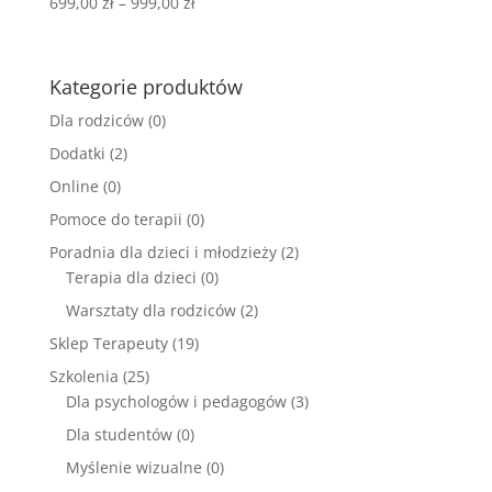
Zakres
699,00
zł
–
999,00
zł
cen:
od
699,00 zł
Kategorie produktów
do
Dla rodziców
(0)
999,00 zł
Dodatki
(2)
Online
(0)
Pomoce do terapii
(0)
Poradnia dla dzieci i młodzieży
(2)
Terapia dla dzieci
(0)
Warsztaty dla rodziców
(2)
Sklep Terapeuty
(19)
Szkolenia
(25)
Dla psychologów i pedagogów
(3)
Dla studentów
(0)
Myślenie wizualne
(0)