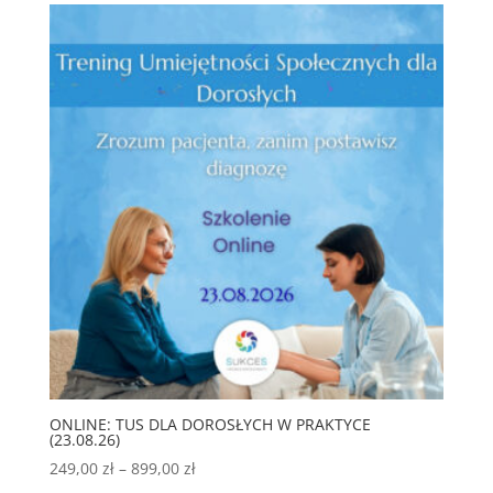
799,00 zł
do
1
100,00 zł
ONLINE: TUS DLA DOROSŁYCH W PRAKTYCE
(23.08.26)
Zakres
249,00
zł
–
899,00
zł
cen: