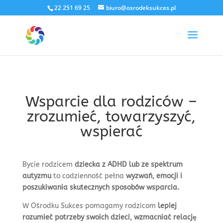
22 251 69 25
biuro@osrodeksukces.pl
Wsparcie dla rodziców –
zrozumieć, towarzyszyć,
wspierać
Bycie rodzicem
dziecka z ADHD lub ze spektrum
autyzmu
to codzienność pełna
wyzwań, emocji i
poszukiwania skutecznych sposobów wsparcia.
W Ośrodku Sukces pomagamy rodzicom
lepiej
rozumieć potrzeby swoich dzieci, wzmacniać relację