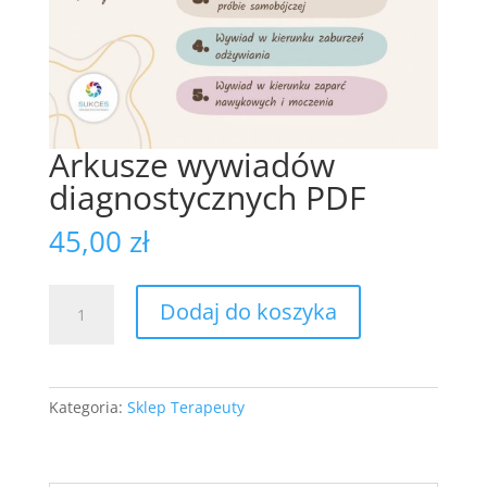
Arkusze wywiadów
diagnostycznych PDF
45,00
zł
ilość
Dodaj do koszyka
Arkusze
wywiadów
diagnostycznych
PDF
Kategoria:
Sklep Terapeuty